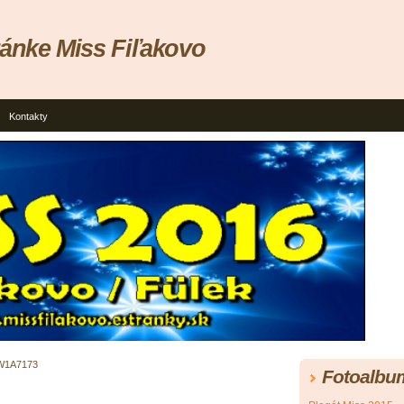
ránke Miss Fiľakovo
Kontakty
W1A7173
Fotoalbu