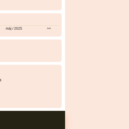
máj / 2025
>>
4