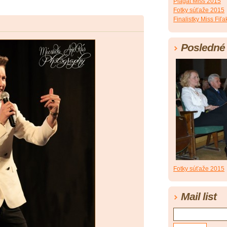
Plagát Miss 2015
Fotky súťaže 2015
Finalistky Miss Fiľ
Posledné 
Fotky súťaže 2015
Mail list