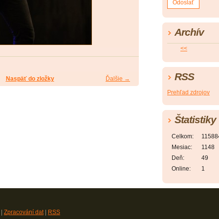
Archív
<<
RSS
Naspäť do zložky
Ďalšie →
Prehľad zdrojov
Štatistiky
Celkom:
11588
Mesiac:
1148
Deň:
49
Online:
1
|
Zpracování dat
|
RSS