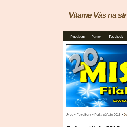
Vítame Vás na st
Fotoalbum
Partneri
Facebook
Úvod
»
Fotoalbum
»
Fotky súťaže 2015
»
0