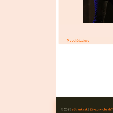
← Predchádzajúce
© 2025
eStránky.sk
|
Závadný obsah?