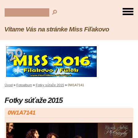
Vítame Vás na stránke Miss Fiľakovo
Úvod
»
Fotoalbum
»
Fotky súťaže 2015
»
0W1A7141
Fotky súťaže 2015
0W1A7141