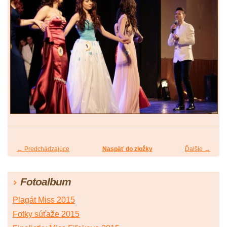
← Predchádzajúce
Naspäť do zložky
Ďalšie →
Fotoalbum
Plagát Miss 2015
Fotky súťaže 2015